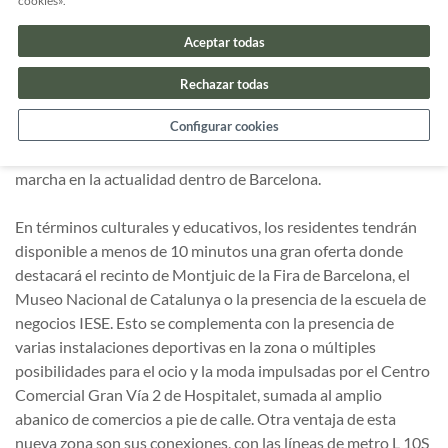
cookies».
Marina de Ports y la industrial de la Zona Franca, como parte
del distrito Sants-Montjuic, tendrá una población de unos
Aceptar todas
30.000 habitantes. Destacará por el uso de tecnologías
eficientes y medioambientales para dar servicio de
Rechazar todas
calefacción y refrigeración, el tratamiento de aguas y la
Configurar cookies
dotación de zonas verdes y espacios públicos. Resaltará,
además, por ser el desarrollo urbano más grande puesto en
marcha en la actualidad dentro de Barcelona.
En términos culturales y educativos, los residentes tendrán
disponible a menos de 10 minutos una gran oferta donde
destacará el recinto de Montjuic de la Fira de Barcelona, el
Museo Nacional de Catalunya o la presencia de la escuela de
negocios IESE. Esto se complementa con la presencia de
varias instalaciones deportivas en la zona o múltiples
posibilidades para el ocio y la moda impulsadas por el Centro
Comercial Gran Vía 2 de Hospitalet, sumada al amplio
abanico de comercios a pie de calle. Otra ventaja de esta
nueva zona son sus conexiones, con las líneas de metro L 10S