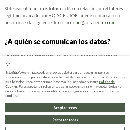
Si deseas obtener más información en relación con el interés
legítimo invocado por AQ ACENTOR, puede contactar con
nosotros en la siguiente dirección:
dpo@aq-acentor.com
¿A quién se comunican los datos?
En caso de que consienta, AQ ACENTOR podrá ceder sus
datos a terceras entidades que prestan servicios
relacionados con el hogar para que éstas puedan enviarle
Este Sitio Web utiliza cookies propias y de terceros necesarias para su
información comercial acerca de sus productos o servicios.
funcionamiento, para analizar su actividad de navegación y utilización con fines
publicitarios. Para obtener más información, acceda a nuestra
Política de
Del mismo modo, respecto al resto de tratamientos distintos
Cookies
. Para aceptar o rechazar todas las cookies pulse en «Aceptar todas» o
a la publicidad de terceros, AQ ACENTOR informa que, los
en «Rechazar todas» y para modificar su configuración pulse en «Configurar
cookies».
datos pueden ser comunicados a los siguientes destinatarios:
Aceptar todas
Autoridades nacionales o internacionales
competentes, incluyendo órganos judiciales,
Rechazar todas
organismos reguladores y supervisores y Cuerpos y