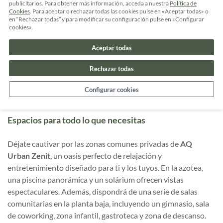
próxima a la Ciudad Universitaria y con acceso directo a la
publicitarios. Para obtener más información, acceda a nuestra
Política de
Cookies
. Para aceptar o rechazar todas las cookies pulse en «Aceptar todas» o
avenida José Ortega y Gasset.
en “Rechazar todas” y para modificar su configuración pulse en «Configurar
cookies».
Con una infraestructura a la vanguardia que incluye, entre
otras, conectividad 5G, paneles solares, huertos urbanos y
Aceptar todas
kilómetros de carril bici se prioriza el cuidado del
Rechazar todas
medioambiente y la eficiencia energética. Desde tu nueva
casa disfrutarás de tranquilidad sin renunciar a la conexión
Configurar cookies
con el vibrante centro de la ciudad.
Espacios para todo lo que necesitas
Déjate cautivar por las zonas comunes privadas de
AQ
Urban Zenit
, un oasis perfecto de relajación y
entretenimiento diseñado para ti y los tuyos. En la azotea,
una piscina panorámica y un solárium ofrecen vistas
espectaculares. Además, dispondrá de una serie de salas
comunitarias en la planta baja, incluyendo un gimnasio, sala
de coworking, zona infantil, gastroteca y zona de descanso.