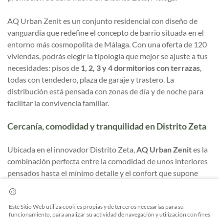
AQ Urban Zenit es un conjunto residencial con diseño de
vanguardia que redefine el concepto de barrio situada en el
entorno más cosmopolita de Málaga. Con una oferta de 120
viviendas, podrás elegir la tipología que mejor se ajuste a tus
necesidades: pisos de
1, 2, 3 y 4 dormitorios con terrazas
,
todas con tendedero, plaza de garaje y trastero. La
distribución está pensada con zonas de día y de noche para
facilitar la convivencia familiar.
Cercanía, comodidad y tranquilidad en Distrito Zeta
Ubicada en el innovador Distrito Zeta,
AQ Urban Zenit
es la
combinación perfecta entre la comodidad de unos interiores
pensados hasta el mínimo detalle y el confort que supone
vivir en un barrio donde la vida cotidiana se fusiona con la
tecnología y un diseño ecosostenible. Distrito Zeta se
Este Sitio Web utiliza cookies propias y de terceros necesarias para su
encuentra en una ubicación estratégica al oeste de Málaga,
funcionamiento, para analizar su actividad de navegación y utilización con fines