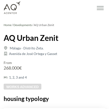
Home
/
Developments
/
AQ Urban Zenit
AQ Urban Zenit
Málaga - Distrito Zeta.
Avenida de José Ortega y Gasset
From
268.000€
1, 2, 3 and 4
WORKS ADVANCED
housing typology