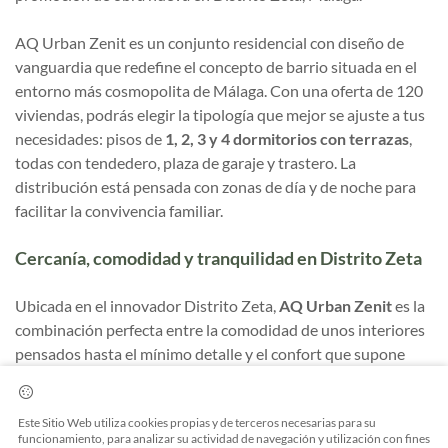
AQ Urban Zenit es un conjunto residencial con diseño de
vanguardia que redefine el concepto de barrio situada en el
entorno más cosmopolita de Málaga. Con una oferta de 120
viviendas, podrás elegir la tipología que mejor se ajuste a tus
necesidades: pisos de
1, 2, 3 y 4 dormitorios con terrazas
,
todas con tendedero, plaza de garaje y trastero. La
distribución está pensada con zonas de día y de noche para
facilitar la convivencia familiar.
Cercanía, comodidad y tranquilidad en Distrito Zeta
Ubicada en el innovador Distrito Zeta,
AQ Urban Zenit
es la
combinación perfecta entre la comodidad de unos interiores
pensados hasta el mínimo detalle y el confort que supone
vivir en un barrio donde la vida cotidiana se fusiona con la
tecnología y un diseño ecosostenible. Distrito Zeta se
Este Sitio Web utiliza cookies propias y de terceros necesarias para su
encuentra en una ubicación estratégica al oeste de Málaga,
funcionamiento, para analizar su actividad de navegación y utilización con fines