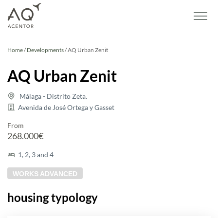
Home
/
Developments
/
AQ Urban Zenit
AQ Urban Zenit
Málaga - Distrito Zeta.
Avenida de José Ortega y Gasset
From
268.000€
1, 2, 3 and 4
WORKS ADVANCED
housing typology