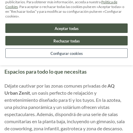
próxima a la Ciudad Universitaria y con acceso directo a la
publicitarios. Para obtener más información, acceda a nuestra
Política de
Cookies
. Para aceptar o rechazar todas las cookies pulse en «Aceptar todas» o
avenida José Ortega y Gasset.
en “Rechazar todas” y para modificar su configuración pulse en «Configurar
cookies».
Con una infraestructura a la vanguardia que incluye, entre
otras, conectividad 5G, paneles solares, huertos urbanos y
Aceptar todas
kilómetros de carril bici se prioriza el cuidado del
Rechazar todas
medioambiente y la eficiencia energética. Desde tu nueva
casa disfrutarás de tranquilidad sin renunciar a la conexión
Configurar cookies
con el vibrante centro de la ciudad.
Espacios para todo lo que necesitas
Déjate cautivar por las zonas comunes privadas de
AQ
Urban Zenit
, un oasis perfecto de relajación y
entretenimiento diseñado para ti y los tuyos. En la azotea,
una piscina panorámica y un solárium ofrecen vistas
espectaculares. Además, dispondrá de una serie de salas
comunitarias en la planta baja, incluyendo un gimnasio, sala
de coworking, zona infantil, gastroteca y zona de descanso.