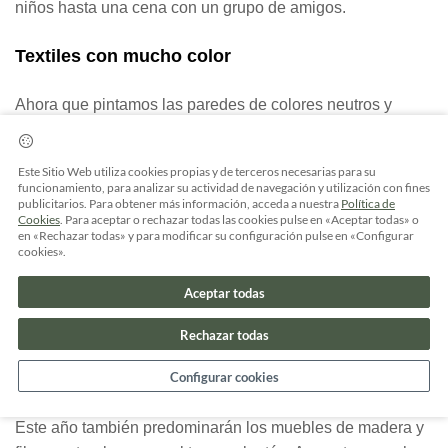
niños hasta una cena con un grupo de amigos.
Textiles con mucho color
Ahora que pintamos las paredes de colores neutros y
decoramos todos los espacios con muebles naturales, el
color cobra protagonismo en cojines, manteles y
Este Sitio Web utiliza cookies propias y de terceros necesarias para su
alfombras. Estampados florales, geométricos, étnicos…
funcionamiento, para analizar su actividad de navegación y utilización con fines
publicitarios. Para obtener más información, acceda a nuestra
Política de
¡Todo vale! Por ejemplo, llena el sofá de tu terraza de
Cookies
. Para aceptar o rechazar todas las cookies pulse en «Aceptar todas» o
cojines diferentes y añade alguna manta para darle un
en «Rechazar todas» y para modificar su configuración pulse en «Configurar
cookies».
toque acogedor; decora la mesa con un mantel étnico y
utiliza una vajilla de vidrio para terminar de vestirla; o,
Aceptar todas
monta una pequeña jaima con pufs, mesas bajas y
alfombras. Lo importante es que elijas colores vivos y
Rechazar todas
vibrantes.
Configurar cookies
Este año también predominarán los muebles de madera y