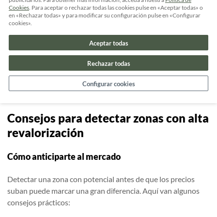
ubicación estratégica.
Cookies
. Para aceptar o rechazar todas las cookies pulse en «Aceptar todas» o
Sants-Montjuïc (Barcelona):
renovación urbana con
en «Rechazar todas» y para modificar su configuración pulse en «Configurar
gran proyección.
cookies».
Valdebebas (Madrid):
para familias jóvenes y
Aceptar todas
profesionales.
Rechazar todas
En todas estas zonas se están desarrollando proyectos de
obra nueva
que ofrecen calidad de vida y oportunidades de
Configurar cookies
ahorro e inversión
a futuro.
Consejos para detectar zonas con alta
revalorización
Cómo anticiparte al mercado
Detectar una zona con potencial antes de que los precios
suban puede marcar una gran diferencia. Aquí van algunos
consejos prácticos: