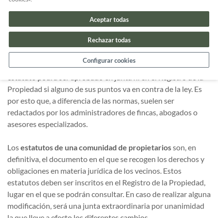
mayoría en una junta ordinaria. Sin embargo, en el caso de los
estatutos de propietarios, se requiere la
aprobación por
Aceptar todas
unanimidad en junta extraordinaria
.
Rechazar todas
Además, los estatutos de la comunidad deben atenerse a la
Configurar cookies
legislación vigente y no contravenir ninguna ley. Ningún
estatuto podrá ser aprobado en junta ni en el Registro de la
Propiedad si alguno de sus puntos va en contra de la ley. Es
por esto que, a diferencia de las normas, suelen ser
redactados por los administradores de fincas, abogados o
asesores especializados.
Los
estatutos de una comunidad de propietarios
son, en
definitiva, el documento en el que se recogen los derechos y
obligaciones en materia jurídica de los vecinos. Estos
estatutos deben ser inscritos en el Registro de la Propiedad,
lugar en el que se podrán consultar. En caso de realizar alguna
modificación, será una junta extraordinaria por unanimidad
la que lleve a efecto los diferentes cambios.