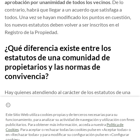
aprobación por unanimidad de todos los vecinos
. De lo
contrario, habrá que llegar a un acuerdo que satisfaga a
todos. Una vez se hayan modificado los puntos en cuestión,
los nuevos estatutos deben volver a ser inscritos en el
Registro de la Propiedad.
¿Qué diferencia existe entre los
estatutos de una comunidad de
propietarios y las normas de
convivencia?
Hay quienes atendiendo al carácter de los estatutos de una
comunidad de vecinos pueden confundir este documento
con unas
normas de convivencia
tradicionales. Sin embargo,
hay una diferencia significativa entre ambos conceptos.
Este Sitio Web utiliza cookies propias y de terceros necesarias para su
funcionamiento, para analizar su actividad de navegación y utilización con fines
publicitarios. Para obtener más información, acceda a nuestra
Política de
Para modificar, cambiar, eliminar o establecer una norma de
Cookies
. Para aceptar o rechazar todas las cookies pulse en «Aceptar todas» o
en «Rechazar todas» y para modificar su configuración pulse en «Configurar
convivencia tan solo será necesario que se acuerde por
cookies».