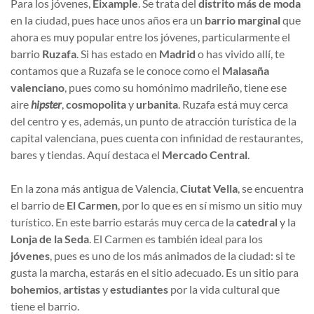
Para los jóvenes,
Eixample
. Se trata del
distrito más de moda
en la ciudad, pues hace unos años era un
barrio marginal
que
ahora es muy popular entre los jóvenes, particularmente el
barrio
Ruzafa
. Si has estado en
Madrid
o has vivido allí, te
contamos que a Ruzafa se le conoce como el
Malasaña
valenciano
, pues como su homónimo madrileño, tiene ese
aire
hipster
,
cosmopolita
y
urbanita
. Ruzafa está muy cerca
del centro y es, además, un punto de atracción turística de la
capital valenciana, pues cuenta con infinidad de restaurantes,
bares y tiendas. Aquí destaca el
Mercado Central
.
En la zona más antigua de Valencia,
Ciutat Vella
, se encuentra
el barrio de
El Carmen
, por lo que es en sí mismo un sitio muy
turístico. En este barrio estarás muy cerca de la
catedral
y la
Lonja de la Seda
. El Carmen es también ideal para los
jóvenes
, pues es uno de los más animados de la ciudad: si te
gusta la marcha, estarás en el sitio adecuado. Es un sitio para
bohemios
,
artistas
y
estudiantes
por la vida cultural que
tiene el barrio.