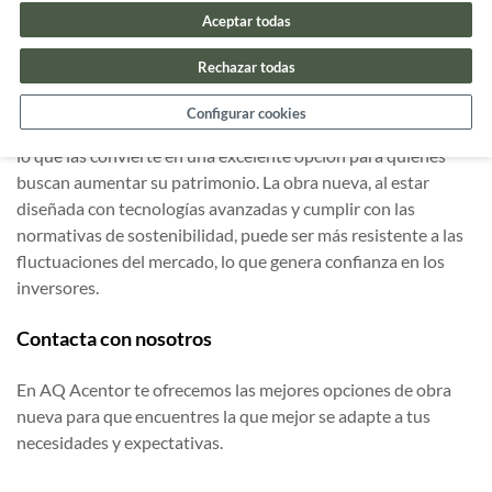
Aceptar todas
Una de las principales consideraciones al analizar el precio
Rechazar todas
medio de una vivienda en España es la inversión a largo plazo
que representa la compra de una vivienda. Las propiedades
Configurar cookies
en áreas en desarrollo tienden a revalorizarse con el tiempo,
lo que las convierte en una excelente opción para quienes
buscan aumentar su patrimonio. La obra nueva, al estar
diseñada con tecnologías avanzadas y cumplir con las
normativas de sostenibilidad, puede ser más resistente a las
fluctuaciones del mercado, lo que genera confianza en los
inversores.
Contacta con nosotros
En AQ Acentor te ofrecemos las mejores opciones de obra
nueva para que encuentres la que mejor se adapte a tus
necesidades y expectativas.