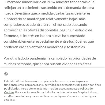
El mercado inmobiliario en 2024 muestra tendencias que
reflejan un crecimiento sostenido en la demanda de obra
nueva. Se estima que, a medida que las tasas de interés
hipotecario se mantengan relativamente bajas, más
compradores se adentrarán en el mercado buscando
aprovechar las ofertas disponibles. Según un estudio de
Fotocasa
, el interés en la obra nueva ha aumentado
considerablemente, especialmente entre los jóvenes que
prefieren vivir en entornos modernos y sostenibles.
Por otro lado, la pandemia ha cambiado las prioridades de
muchas personas, que ahora buscan viviendas en áreas
menos densamente pobladas, donde puedan disfrutar de un
estilo de vida más tranquilo y saludable. Este cambio en la
demanda ha llevado a los promotores inmobiliarios a
Este Sitio Web utiliza cookies propias y de terceros necesarias para su
funcionamiento, para analizar su actividad de navegación y utilización con fines
desarrollar proyectos en localidades que ofrecen una
publicitarios. Para obtener más información, acceda a nuestra
Política de
excelente calidad de vida y conexión con la naturaleza.
Cookies
. Para aceptar o rechazar todas las cookies pulse en «Aceptar todas» o
en «Rechazar todas» y para modificar su configuración pulse en «Configurar
cookies».
Inversión a largo plazo