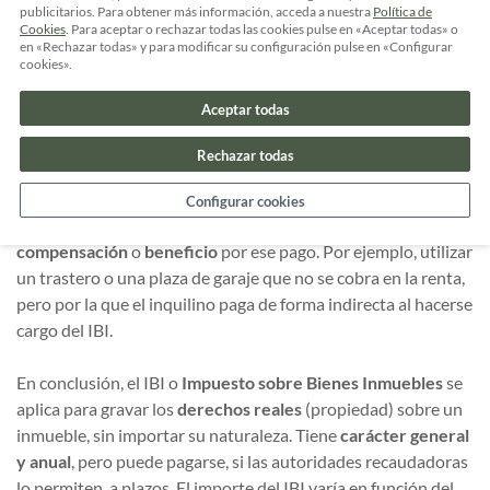
publicitarios. Para obtener más información, acceda a nuestra
Política de
pago de la vivienda. Esto puede cambiar si el piso o la casa se
Cookies
. Para aceptar o rechazar todas las cookies pulse en «Aceptar todas» o
encuentra en
arrendamiento
. Por lógica, el IBI debería
en «Rechazar todas» y para modificar su configuración pulse en «Configurar
cookies».
pagarlo el
arrendador
, pues es quien tiene la propiedad de la
casa o piso, aunque el inquilino sea en realidad quien la use.
Aceptar todas
Recuerda que el arrendatario solo tiene la
posesión
del bien,
pero no la propiedad de la misma. Sin embargo, los contratos
Rechazar todas
de arrendamiento no son más que la
voluntad
de las partes y
el acuerdo puede establecer que sea el arrendatario quien se
Configurar cookies
encargue del pago del IBI, siempre y cuando reciba una
compensación
o
beneficio
por ese pago. Por ejemplo, utilizar
un trastero o una plaza de garaje que no se cobra en la renta,
pero por la que el inquilino paga de forma indirecta al hacerse
cargo del IBI.
En conclusión, el IBI o
Impuesto sobre Bienes Inmuebles
se
aplica para gravar los
derechos reales
(propiedad) sobre un
inmueble, sin importar su naturaleza. Tiene
carácter general
y anual
, pero puede pagarse, si las autoridades recaudadoras
lo permiten, a plazos. El importe del IBI varía en función del