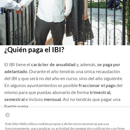
¿Quién paga el IBI?
El IBI tiene el
carácter de anualidad
y, además,
se paga por
adelantado
. Durante el año tendrás una única recaudación
del IBI y que será no del año en curso, sino del año siguiente.
En algunos ayuntamientos es posible
fraccionar el pago
del
mismo para que puedas abonarlo de forma
trimestral,
semestral
e incluso
mensual
. Así no tendrás que pagar una
fuerte suma.
¿Y qué es el IBI de un piso de alquiler? Cuando una vivienda
Este Sitio Web utiliza cookies propias y de terceros necesarias para su
no está en
alquiler
, el dueño es el único responsable por el
funcionamiento, para analizar su actividad de navegación y utilización con fines