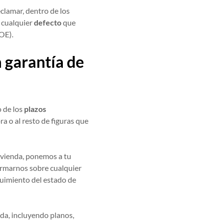
eclamar, dentro de los
, cualquier
defecto
que
OE).
 garantía de
o de los
plazos
a o al resto de figuras que
vienda, ponemos a tu
formarnos sobre cualquier
guimiento del estado de
da, incluyendo planos,