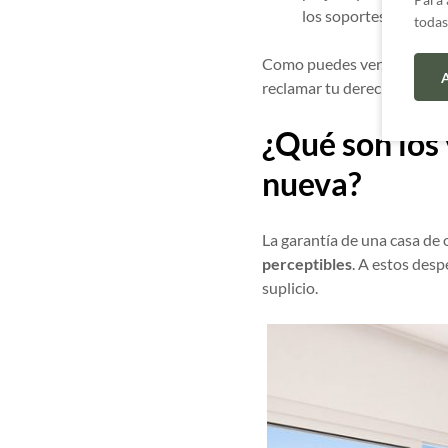
los soportes, los muro
todas
Como puedes ver, la garant
A
reclamar tu derecho a resid
¿Qué son los 
nueva?
La garantía de una casa de 
perceptibles
. A estos des
suplicio.