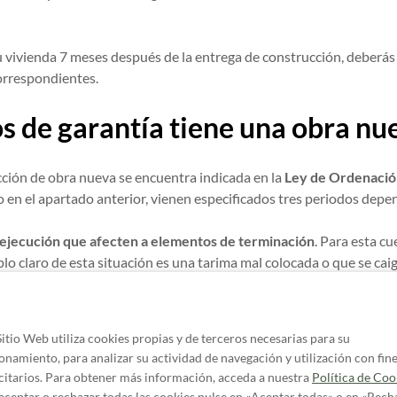
u vivienda 7 meses después de la entrega de construcción, deberás 
correspondientes.
s de garantía tiene una obra nu
cción de obra nueva se encuentra indicada en la
Ley de Ordenación
 el apartado anterior, vienen especificados tres periodos depen
 ejecución que afecten a elementos de terminación
. Para esta c
plo claro de esta situación es una tarima mal colocada o que se cai
los elementos constructivos o de las instalaciones que afecten a 
on una garantía de
tres años
. Algunos ejemplos de este caso son l
gua, electricidad, gas, etc.
Sitio Web utiliza cookies propias y de terceros necesarias para su
e tengan su origen o afecten a elementos estructurales
. Estos d
onamiento, para analizar su actividad de navegación y utilización con fin
s
y están cubiertos por el seguro decenal. Se incluyen los desperfe
citarios. Para obtener más información, acceda a nuestra
Política de Coo
tencia mecánica y a la estabilidad de la
construcción
; por ejemplo, 
aceptar o rechazar todas las cookies pulse en «Aceptar todas» o en «Rech