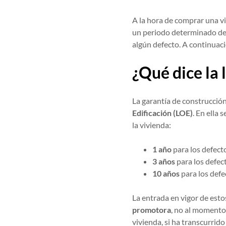
A la hora de comprar una vi
un periodo determinado de
algún defecto. A continuaci
¿Qué dice la 
La garantía de construcción
Edificación (LOE)
. En ella
la vivienda:
1 año
para los defect
3 años
para los defec
10 años
para los defe
La entrada en vigor de esto
promotora
, no al momento 
vivienda, si ha transcurrid