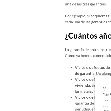
una de las tres garantías.
Por ejemplo, si adquieres t
cada una de las garantías 
¿Cuántos año
La garantía de una constru
Como ya hemos comentado en
Vicios o defectos de
de garantía
. Un ejem
Vicios o defectos de 
vivienda.
Se cuenta c
las instalaciones del a
Este 
Vicios o defectos qu
funci
garantía de
diez año
publi
perjudiquen a la resis
Para 