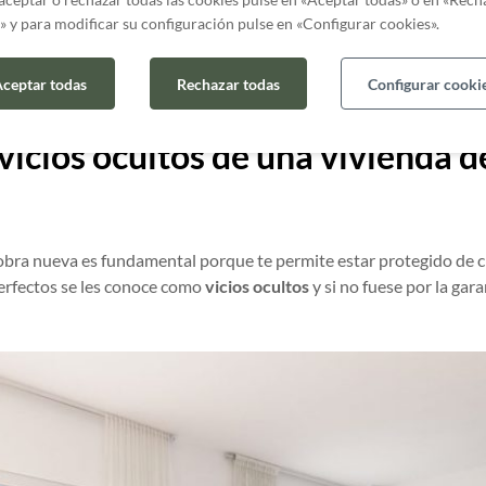
s de carga, etc. En definitiva, todo aquello que altere la estructura
» y para modificar su configuración pulse en «Configurar cookies».
ía de una vivienda nueva cubre una amplia gama de fallos y
despe
ceptar todas
Rechazar todas
Configurar cooki
ir en un
inmueble de calidad
.
vicios ocultos de una vivienda d
obra nueva es fundamental porque te permite estar protegido de ci
perfectos se les conoce como
vicios ocultos
y si no fuese por la gar