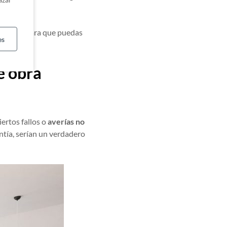
.
rfectos
para que puedas
es
e obra
ertos fallos o
averías no
antía, serían un verdadero