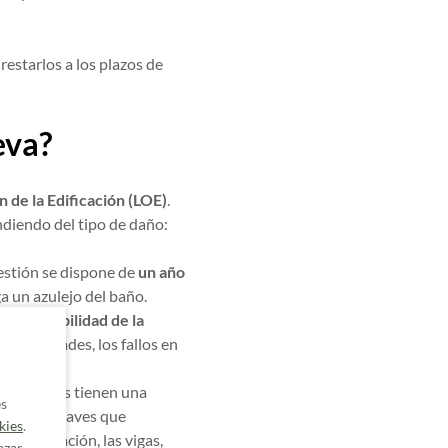
restarlos a los plazos de
eva?
 de la Edificación (LOE)
.
diendo del tipo de daño:
uestión se dispone de
un año
ga un azulejo del baño.
la habitabilidad de la
as humedades, los fallos en
esperfectos tienen una
es
ctos más graves que
kies
.
la cimentación, las vigas,
azar