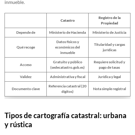
inmueble.
Registro de la
Catastro
Propiedad
Depende de
Ministerio de Hacienda
Ministerio de Justicia
Datos físicos y
Titularidad y cargas
Qué recoge
económicos del
jurídicas
inmueble
Gratuito y público
Requiere solicitud y
Acceso
(sedecatastro.gob.es)
pago de tasas
Validez
Administrativa y fiscal
Jurídica y legal
Referencia catastral (20
Documento clave
Nota simple registral
dígitos)
Tipos de cartografía catastral: urbana
y rústica