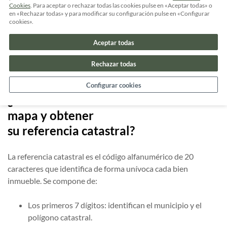
realizadas.
Cookies
. Para aceptar o rechazar todas las cookies pulse en «Aceptar todas» o
en «Rechazar todas» y para modificar su configuración pulse en «Configurar
cookies».
El valor catastral es fundamental para calcular el monto del
IBI que los propietarios deben pagar anualmente. Por lo
Aceptar todas
tanto, el mapa catastral es esencial para la recaudación de
este impuesto y garantiza que se apliquen tasas justas y
Rechazar todas
proporcionales al
valor de cada propiedad
.
Configurar cookies
¿Cómo localizar un inmueble en el
mapa y obtener
su referencia catastral?
La referencia catastral es el código alfanumérico de 20
caracteres que identifica de forma unívoca cada bien
inmueble. Se compone de:
Los primeros 7 dígitos: identifican el municipio y el
polígono catastral.