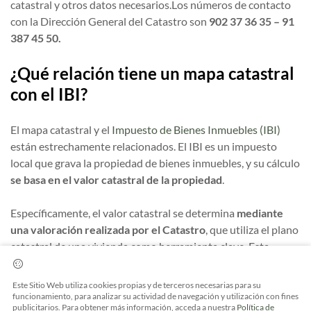
catastral y otros datos necesarios.Los números de contacto
con la Dirección General del Catastro son
902 37 36 35 – 91
387 45 50.
¿Qué relación tiene un mapa catastral
con el IBI?
El mapa catastral y el
Impuesto de Bienes Inmuebles (IBI)
están estrechamente relacionados. El IBI es un impuesto
local que grava la propiedad de bienes inmuebles, y su cálculo
se basa en el valor catastral de la propiedad
.
Específicamente, el valor catastral se determina
mediante
una valoración realizada por el Catastro
, que utiliza el plano
catastral de una vivienda como herramienta clave. Esta
valoración se basa en diversos parámetros, como la ubicación
de la propiedad, su estado, la existencia de zonas comunes, la
Este Sitio Web utiliza cookies propias y de terceros necesarias para su
fecha de construcción, los materiales utilizados y las reformas
funcionamiento, para analizar su actividad de navegación y utilización con fines
publicitarios. Para obtener más información, acceda a nuestra
Política de